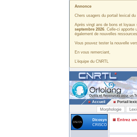
Annonce
Chers usagers du portail lexical d
Après vingt ans de bons et loyaux 
septembre 2026
. Celle-ci apporte
également de nouvelles ressources
Vous pouvez tester la nouvelle vers
En vous remerciant,
L'équipe du CNRTL
Accueil
Portail lexi
Morphologie
Lexi
Entrez u
Dicosyn
CRISCO