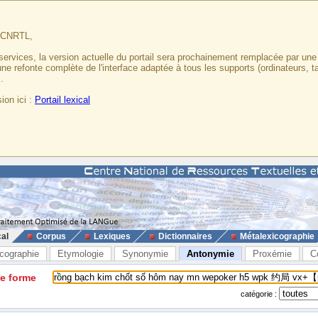
u CNRTL,
services, la version actuelle du portail sera prochainement remplacée par un
 une refonte complète de l'interface adaptée à tous les supports (ordinateurs, t
.
ion ici :
Portail lexical
cal
Corpus
Lexiques
Dictionnaires
Métalexicographie
cographie
Etymologie
Synonymie
Antonymie
Proxémie
C
ne forme
catégorie :