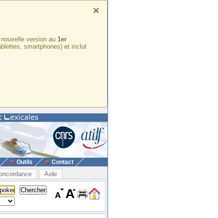
×
e nouvelle version au
1er
ablettes, smartphones) et inclut
Outils
Contact
oncordance
Aide