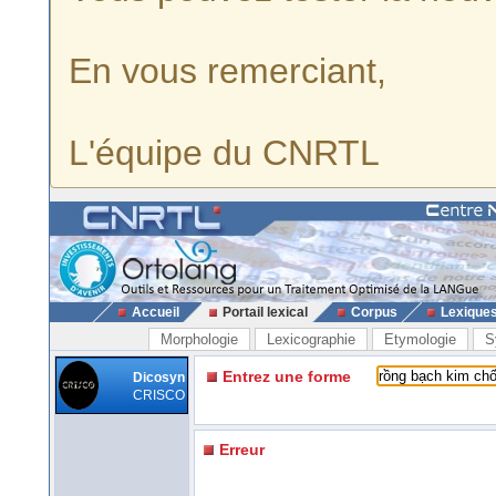
En vous remerciant,
L'équipe du CNRTL
Accueil
Portail lexical
Corpus
Lexique
Morphologie
Lexicographie
Etymologie
S
Entrez une forme
Dicosyn
CRISCO
Erreur