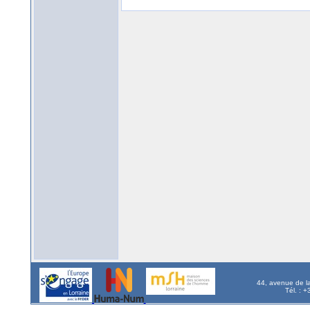
44, avenue de l
Tél. : 