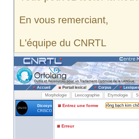
En vous remerciant,
L'équipe du CNRTL
Accueil
Portail lexical
Corpus
Lexique
Morphologie
Lexicographie
Etymologie
S
Entrez une forme
Dicosyn
CRISCO
Erreur