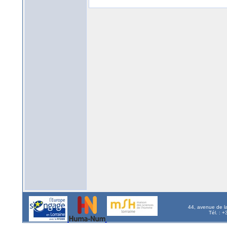
44, avenue de l
Tél. : 