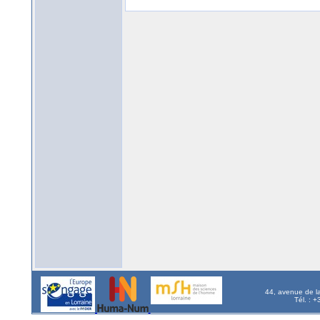
44, avenue de l
Tél. : 