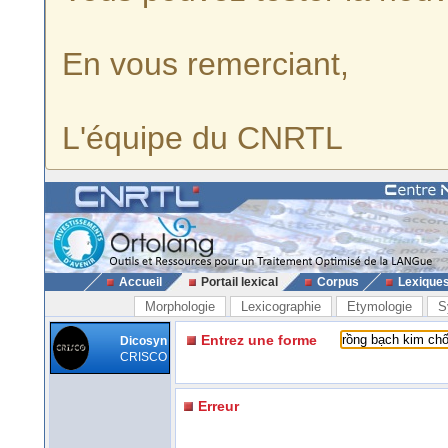
En vous remerciant,
L'équipe du CNRTL
Accueil
Portail lexical
Corpus
Lexique
Morphologie
Lexicographie
Etymologie
S
Entrez une forme
Dicosyn
CRISCO
Erreur