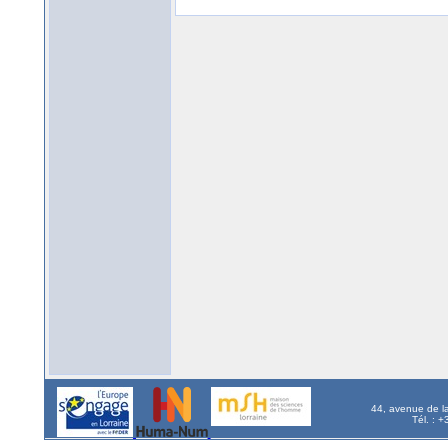
44, avenue de l
Tél. : 