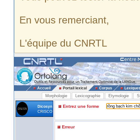
En vous remerciant,
L'équipe du CNRTL
Accueil
Portail lexical
Corpus
Lexique
Morphologie
Lexicographie
Etymologie
S
Entrez une forme
Dicosyn
CRISCO
Erreur