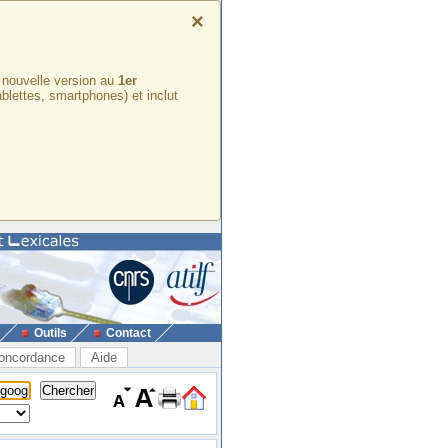
×
e nouvelle version au
1er
ablettes, smartphones) et inclut
Outils
Contact
oncordance
Aide