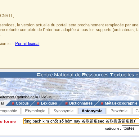
u CNRTL,
services, la version actuelle du portail sera prochainement remplacée par un
 une refonte complète de l'interface adaptée à tous les supports (ordinateurs, t
.
ion ici :
Portail lexical
cal
Corpus
Lexiques
Dictionnaires
Métalexicographie
cographie
Etymologie
Synonymie
Antonymie
Proxémie
C
ne forme
catégorie :