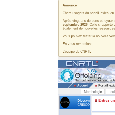
Annonce
Chers usagers du portail lexical d
Après vingt ans de bons et loyaux 
septembre 2026
. Celle-ci apporte
également de nouvelles ressources
Vous pouvez tester la nouvelle vers
En vous remerciant,
L'équipe du CNRTL
Accueil
Portail lexi
Morphologie
Lexi
Entrez u
Dicosyn
CRISCO