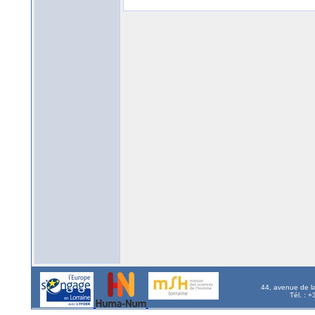
44, avenue de l
Tél. : 