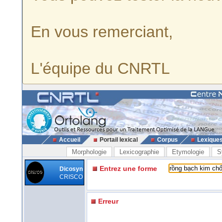
En vous remerciant,
L'équipe du CNRTL
Accueil
Portail lexical
Corpus
Lexique
Morphologie
Lexicographie
Etymologie
S
Entrez une forme
Dicosyn
CRISCO
Erreur