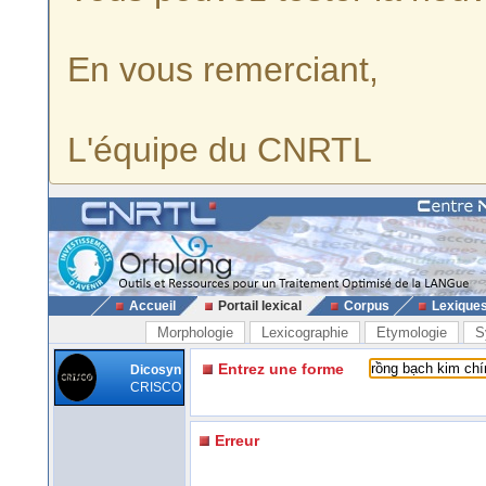
En vous remerciant,
L'équipe du CNRTL
Accueil
Portail lexical
Corpus
Lexique
Morphologie
Lexicographie
Etymologie
S
Entrez une forme
Dicosyn
CRISCO
Erreur