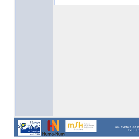
44, avenue de l
Tél. : 