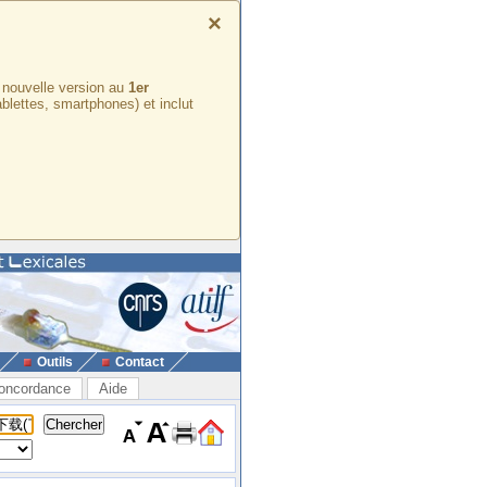
×
e nouvelle version au
1er
ablettes, smartphones) et inclut
Outils
Contact
oncordance
Aide