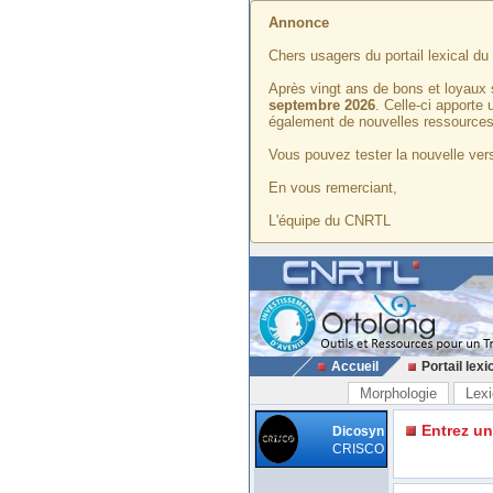
Annonce
Chers usagers du portail lexical d
Après vingt ans de bons et loyaux 
septembre 2026
. Celle-ci apporte
également de nouvelles ressources
Vous pouvez tester la nouvelle vers
En vous remerciant,
L'équipe du CNRTL
Accueil
Portail lexi
Morphologie
Lexi
Entrez u
Dicosyn
CRISCO