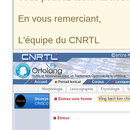
En vous remerciant,
L'équipe du CNRTL
Accueil
Portail lexical
Corpus
Lexique
Morphologie
Lexicographie
Etymologie
S
Entrez une forme
Dicosyn
CRISCO
Erreur