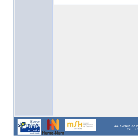
44, avenue de l
Tél. : 