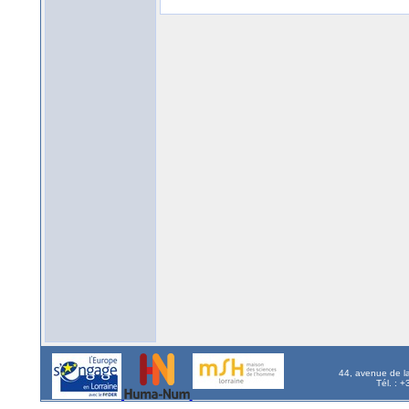
44, avenue de l
Tél. : 