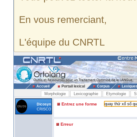
En vous remerciant,
L'équipe du CNRTL
Accueil
Portail lexical
Corpus
Lexique
Morphologie
Lexicographie
Etymologie
S
Entrez une forme
Dicosyn
CRISCO
Erreur