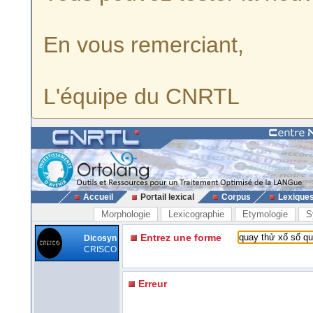
En vous remerciant,
L'équipe du CNRTL
Accueil
Portail lexical
Corpus
Lexique
Morphologie
Lexicographie
Etymologie
S
Entrez une forme
Dicosyn
CRISCO
Erreur