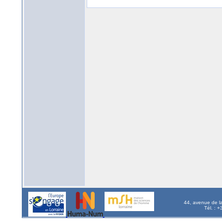
44, avenue de l
Tél. : 