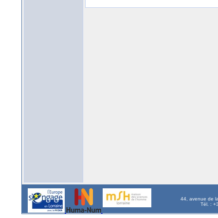
44, avenue de l
Tél. : 