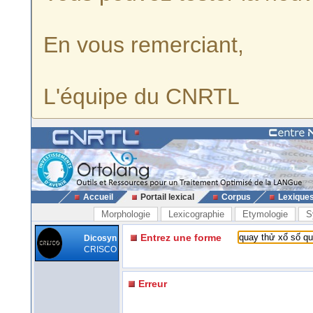
En vous remerciant,
L'équipe du CNRTL
Accueil
Portail lexical
Corpus
Lexique
Morphologie
Lexicographie
Etymologie
S
Entrez une forme
Dicosyn
CRISCO
Erreur