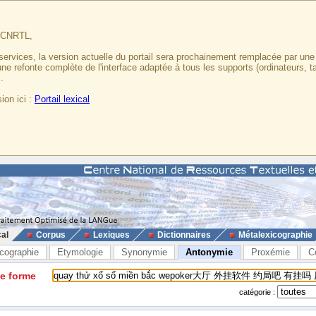
u CNRTL,
services, la version actuelle du portail sera prochainement remplacée par un
 une refonte complète de l'interface adaptée à tous les supports (ordinateurs, t
.
ion ici :
Portail lexical
cal
Corpus
Lexiques
Dictionnaires
Métalexicographie
cographie
Etymologie
Synonymie
Antonymie
Proxémie
C
ne forme
catégorie :