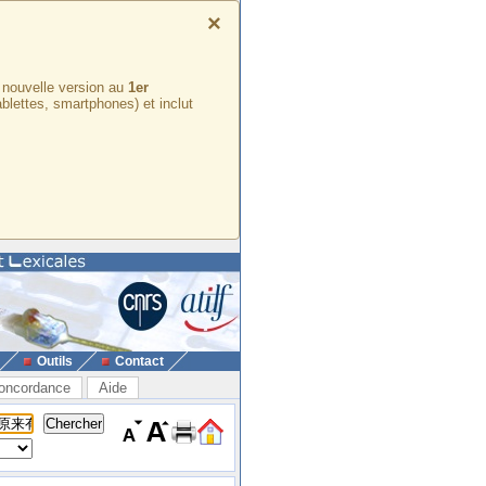
×
e nouvelle version au
1er
ablettes, smartphones) et inclut
Outils
Contact
oncordance
Aide