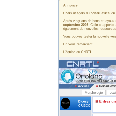
Annonce
Chers usagers du portail lexical d
Après vingt ans de bons et loyaux 
septembre 2026
. Celle-ci apporte
également de nouvelles ressources
Vous pouvez tester la nouvelle vers
En vous remerciant,
L'équipe du CNRTL
Accueil
Portail lexi
Morphologie
Lexi
Entrez u
Dicosyn
CRISCO