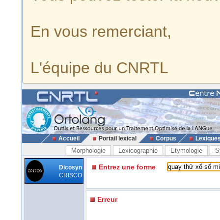
En vous remerciant,
L'équipe du CNRTL
Accueil
Portail lexical
Corpus
Lexique
Morphologie
Lexicographie
Etymologie
S
Entrez une forme
Dicosyn
CRISCO
Erreur