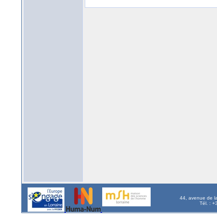
44, avenue de l
Tél. : 