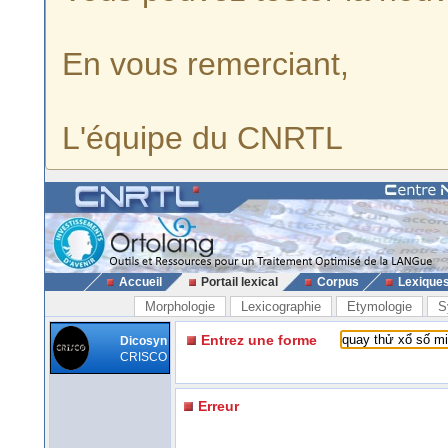
En vous remerciant,
L'équipe du CNRTL
Accueil
Portail lexical
Corpus
Lexique
Morphologie
Lexicographie
Etymologie
S
Entrez une forme
Dicosyn
CRISCO
Erreur