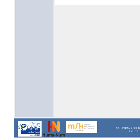
44, avenue de l
Tél. : 