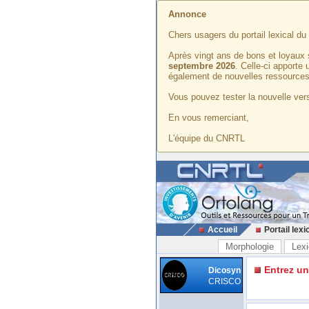
Annonce
Chers usagers du portail lexical d
Après vingt ans de bons et loyaux 
septembre 2026
. Celle-ci apporte
également de nouvelles ressources
Vous pouvez tester la nouvelle vers
En vous remerciant,
L'équipe du CNRTL
Accueil
Portail lexi
Morphologie
Lexi
Entrez u
Dicosyn
CRISCO