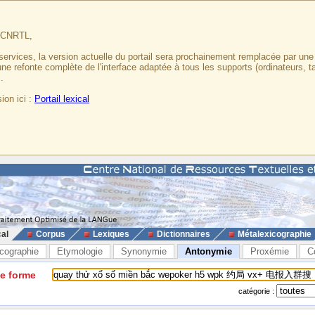
u CNRTL,
services, la version actuelle du portail sera prochainement remplacée par un
 une refonte complète de l'interface adaptée à tous les supports (ordinateurs, t
.
ion ici :
Portail lexical
cal
Corpus
Lexiques
Dictionnaires
Métalexicographie
cographie
Etymologie
Synonymie
Antonymie
Proxémie
C
ne forme
catégorie :