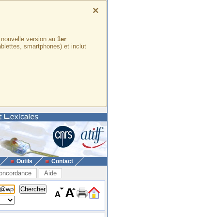
×
e nouvelle version au
1er
ablettes, smartphones) et inclut
Outils
Contact
oncordance
Aide