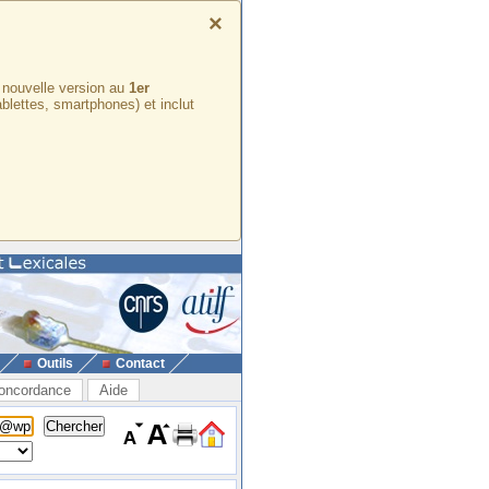
×
e nouvelle version au
1er
ablettes, smartphones) et inclut
Outils
Contact
oncordance
Aide