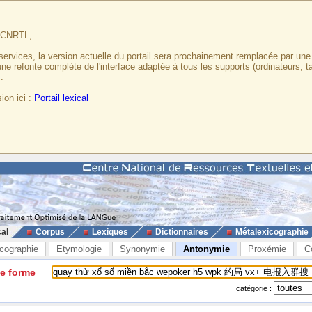
u CNRTL,
services, la version actuelle du portail sera prochainement remplacée par un
 une refonte complète de l'interface adaptée à tous les supports (ordinateurs, t
.
ion ici :
Portail lexical
cal
Corpus
Lexiques
Dictionnaires
Métalexicographie
cographie
Etymologie
Synonymie
Antonymie
Proxémie
C
ne forme
catégorie :