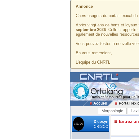
Annonce
Chers usagers du portail lexical d
Après vingt ans de bons et loyaux 
septembre 2026
. Celle-ci apporte
également de nouvelles ressources
Vous pouvez tester la nouvelle vers
En vous remerciant,
L'équipe du CNRTL
Accueil
Portail lexi
Morphologie
Lexi
Entrez u
Dicosyn
CRISCO