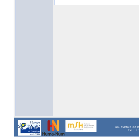
44, avenue de l
Tél. : 