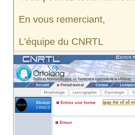
En vous remerciant,
L'équipe du CNRTL
Accueil
Portail lexical
Corpus
Lexique
Morphologie
Lexicographie
Etymologie
S
Entrez une forme
Dicosyn
CRISCO
Erreur