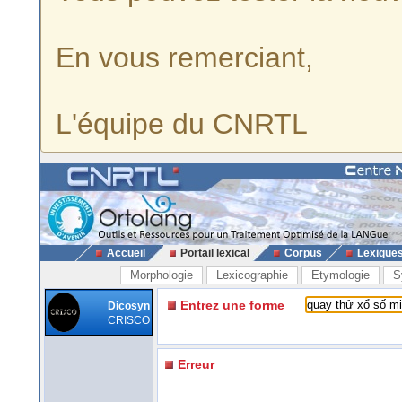
En vous remerciant,
L'équipe du CNRTL
Accueil
Portail lexical
Corpus
Lexique
Morphologie
Lexicographie
Etymologie
S
Entrez une forme
Dicosyn
CRISCO
Erreur