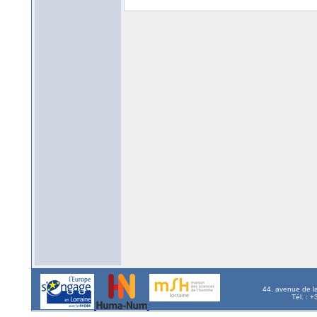
44, avenue de l
Tél. : 