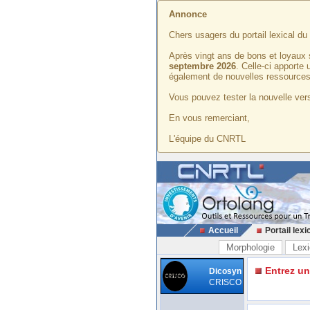
Annonce
Chers usagers du portail lexical d
Après vingt ans de bons et loyaux 
septembre 2026
. Celle-ci apporte
également de nouvelles ressources
Vous pouvez tester la nouvelle vers
En vous remerciant,
L'équipe du CNRTL
Accueil
Portail lexi
Morphologie
Lexi
Entrez u
Dicosyn
CRISCO