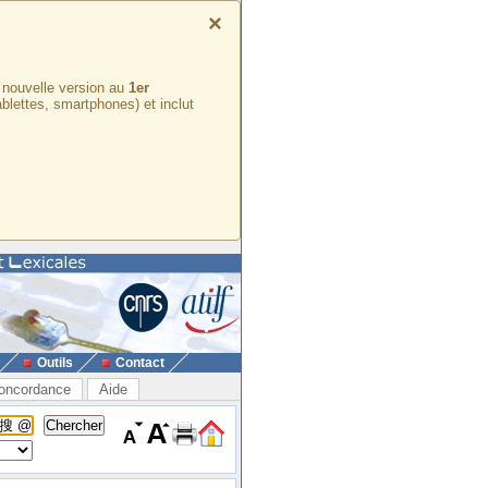
×
e nouvelle version au
1er
ablettes, smartphones) et inclut
Outils
Contact
oncordance
Aide