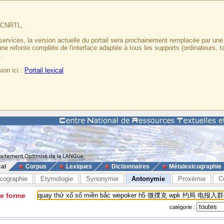
u CNRTL,
services, la version actuelle du portail sera prochainement remplacée par un
 une refonte complète de l'interface adaptée à tous les supports (ordinateurs, t
.
ion ici :
Portail lexical
cal
Corpus
Lexiques
Dictionnaires
Métalexicographie
cographie
Etymologie
Synonymie
Antonymie
Proxémie
C
ne forme
catégorie :