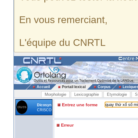
En vous remerciant,
L'équipe du CNRTL
Accueil
Portail lexical
Corpus
Lexique
Morphologie
Lexicographie
Etymologie
S
Entrez une forme
Dicosyn
CRISCO
Erreur