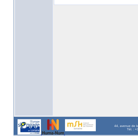
44, avenue de l
Tél. : 