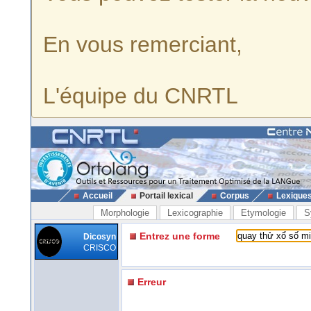
En vous remerciant,
L'équipe du CNRTL
Accueil
Portail lexical
Corpus
Lexique
Morphologie
Lexicographie
Etymologie
S
Entrez une forme
Dicosyn
CRISCO
Erreur