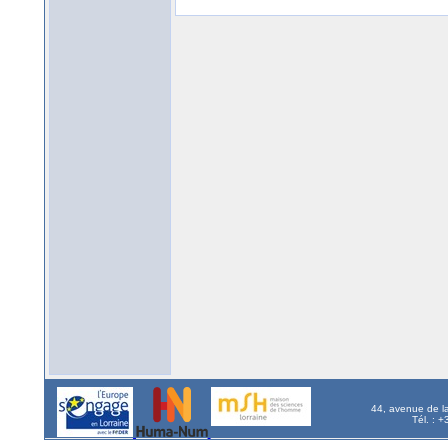
44, avenue de l
Tél. : 