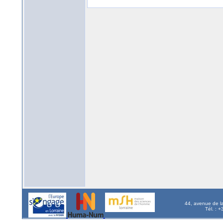
44, avenue de l
Tél. : 