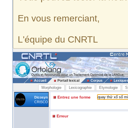
En vous remerciant,
L'équipe du CNRTL
Accueil
Portail lexical
Corpus
Lexique
Morphologie
Lexicographie
Etymologie
S
Entrez une forme
Dicosyn
CRISCO
Erreur