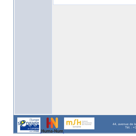
44, avenue de l
Tél. : 