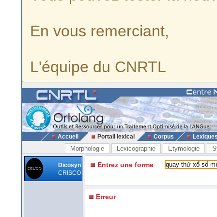
En vous remerciant,
L'équipe du CNRTL
Accueil
Portail lexical
Corpus
Lexique
Morphologie
Lexicographie
Etymologie
S
Entrez une forme
Dicosyn
CRISCO
Erreur