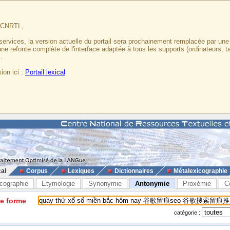
u CNRTL,
services, la version actuelle du portail sera prochainement remplacée par un
 une refonte complète de l'interface adaptée à tous les supports (ordinateurs, t
.
ion ici :
Portail lexical
cal
Corpus
Lexiques
Dictionnaires
Métalexicographie
cographie
Etymologie
Synonymie
Antonymie
Proxémie
C
ne forme
catégorie :