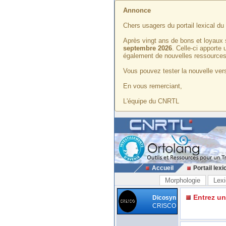
Annonce
Chers usagers du portail lexical d
Après vingt ans de bons et loyaux 
septembre 2026
. Celle-ci apporte
également de nouvelles ressources
Vous pouvez tester la nouvelle vers
En vous remerciant,
L'équipe du CNRTL
Accueil
Portail lexi
Morphologie
Lexi
Entrez u
Dicosyn
CRISCO