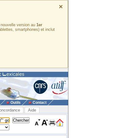
×
e nouvelle version au
1er
ablettes, smartphones) et inclut
Outils
Contact
oncordance
Aide