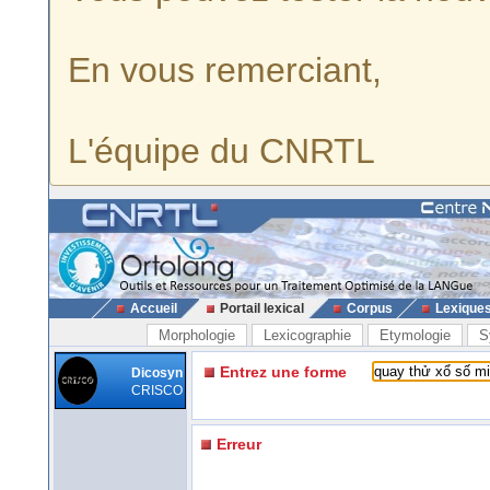
En vous remerciant,
L'équipe du CNRTL
Accueil
Portail lexical
Corpus
Lexique
Morphologie
Lexicographie
Etymologie
S
Entrez une forme
Dicosyn
CRISCO
Erreur