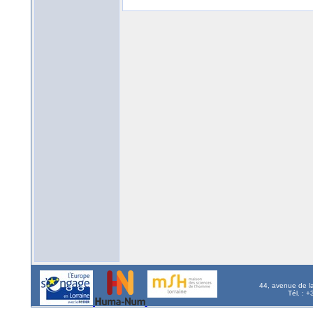
44, avenue de l
Tél. : 