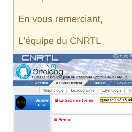
En vous remerciant,
L'équipe du CNRTL
Accueil
Portail lexical
Corpus
Lexique
Morphologie
Lexicographie
Etymologie
S
Entrez une forme
Dicosyn
CRISCO
Erreur