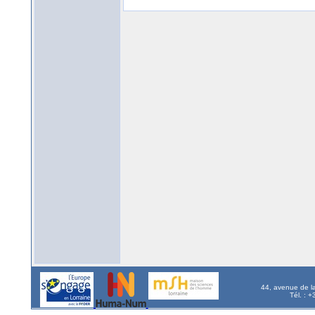
44, avenue de l
Tél. : 