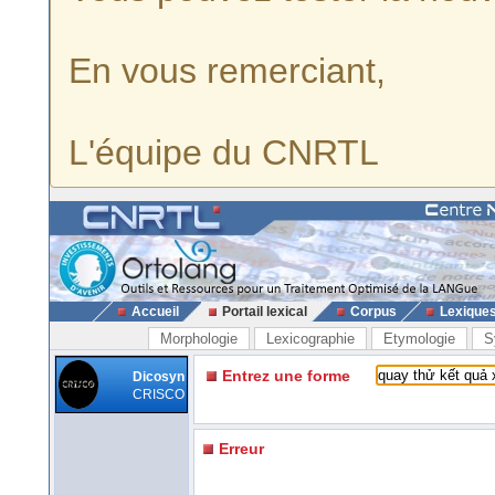
En vous remerciant,
L'équipe du CNRTL
Accueil
Portail lexical
Corpus
Lexique
Morphologie
Lexicographie
Etymologie
S
Entrez une forme
Dicosyn
CRISCO
Erreur