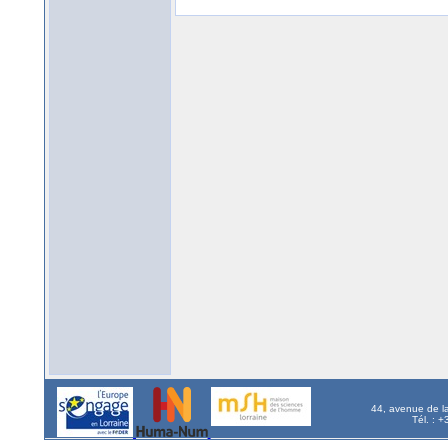
44, avenue de l
Tél. : 