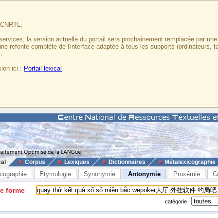
u CNRTL,
services, la version actuelle du portail sera prochainement remplacée par un
 une refonte complète de l'interface adaptée à tous les supports (ordinateurs, t
.
ion ici :
Portail lexical
cal
Corpus
Lexiques
Dictionnaires
Métalexicographie
cographie
Etymologie
Synonymie
Antonymie
Proxémie
C
ne forme
catégorie :