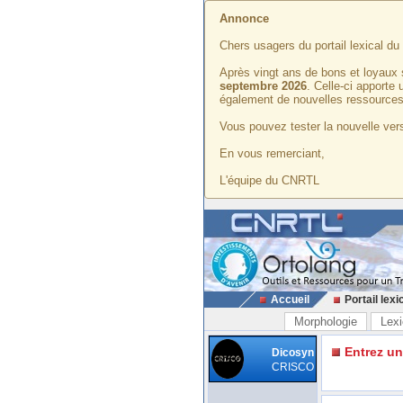
Annonce
Chers usagers du portail lexical d
Après vingt ans de bons et loyaux 
septembre 2026
. Celle-ci apporte
également de nouvelles ressources
Vous pouvez tester la nouvelle vers
En vous remerciant,
L'équipe du CNRTL
Accueil
Portail lexi
Morphologie
Lexi
Entrez u
Dicosyn
CRISCO