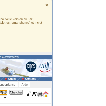
×
e nouvelle version au
1er
ablettes, smartphones) et inclut
Outils
Contact
oncordance
Aide