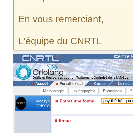
En vous remerciant,
L'équipe du CNRTL
Accueil
Portail lexical
Corpus
Lexique
Morphologie
Lexicographie
Etymologie
S
Entrez une forme
Dicosyn
CRISCO
Erreur