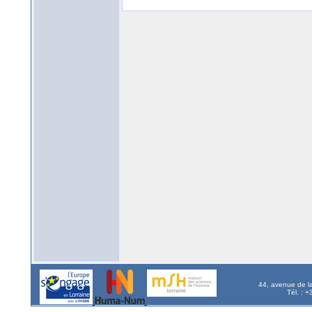
44, avenue de l
Tél. : 