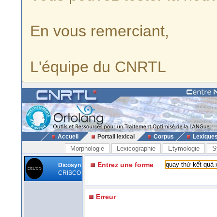
En vous remerciant,
L'équipe du CNRTL
Accueil
Portail lexical
Corpus
Lexique
Morphologie
Lexicographie
Etymologie
S
Entrez une forme
Dicosyn
CRISCO
Erreur