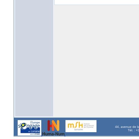
44, avenue de l
Tél. : 