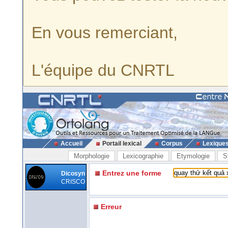
En vous remerciant,
L'équipe du CNRTL
Accueil
Portail lexical
Corpus
Lexique
Morphologie
Lexicographie
Etymologie
S
Entrez une forme
Dicosyn
CRISCO
Erreur