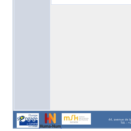
44, avenue de l
Tél. : 