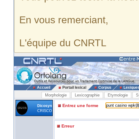
En vous remerciant,
L'équipe du CNRTL
Accueil
Portail lexical
Corpus
Lexique
Morphologie
Lexicographie
Etymologie
S
Entrez une forme
Dicosyn
CRISCO
Erreur