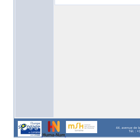
44, avenue de l
Tél. : 