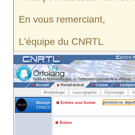
En vous remerciant,
L'équipe du CNRTL
Accueil
Portail lexical
Corpus
Lexique
Morphologie
Lexicographie
Etymologie
S
Entrez une forme
Dicosyn
CRISCO
Erreur