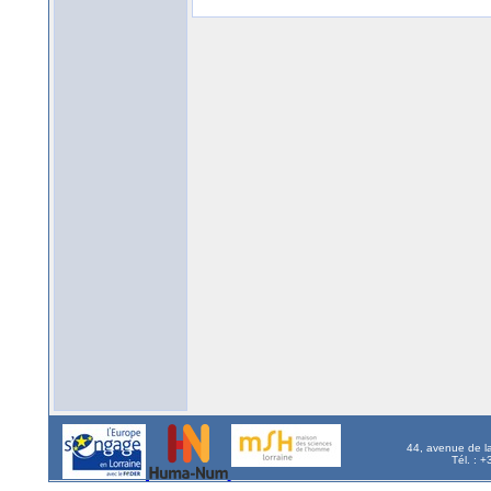
44, avenue de l
Tél. : 