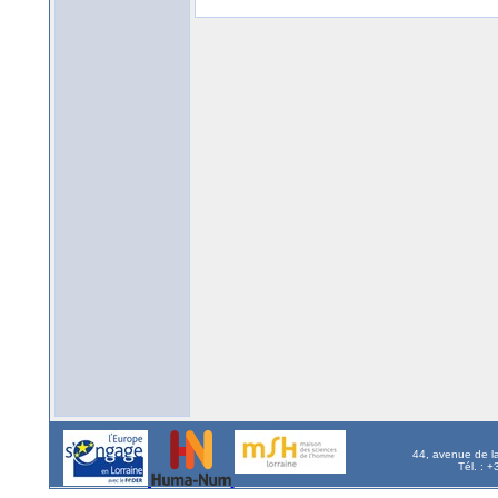
44, avenue de l
Tél. : 