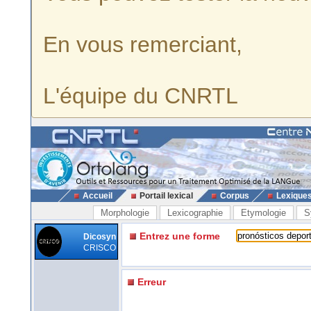
En vous remerciant,
L'équipe du CNRTL
Accueil
Portail lexical
Corpus
Lexique
Morphologie
Lexicographie
Etymologie
S
Entrez une forme
Dicosyn
CRISCO
Erreur