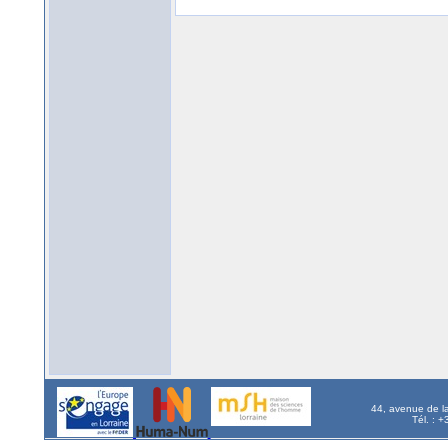
44, avenue de l
Tél. : 