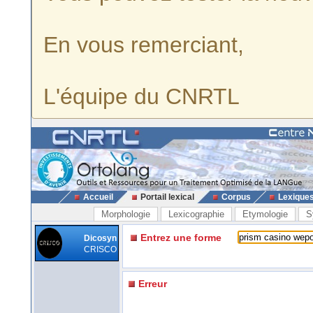
En vous remerciant,
L'équipe du CNRTL
Accueil
Portail lexical
Corpus
Lexique
Morphologie
Lexicographie
Etymologie
S
Entrez une forme
Dicosyn
CRISCO
Erreur