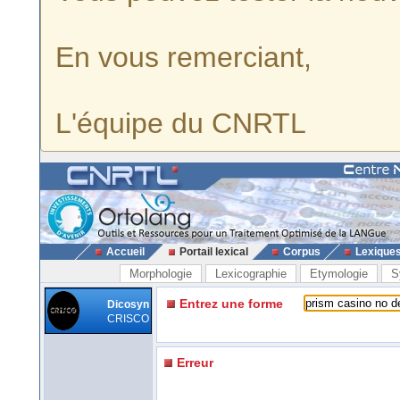
En vous remerciant,
L'équipe du CNRTL
Accueil
Portail lexical
Corpus
Lexique
Morphologie
Lexicographie
Etymologie
S
Entrez une forme
Dicosyn
CRISCO
Erreur