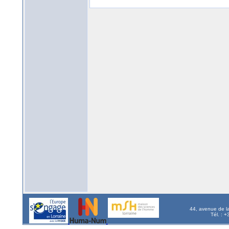
44, avenue de l
Tél. : 