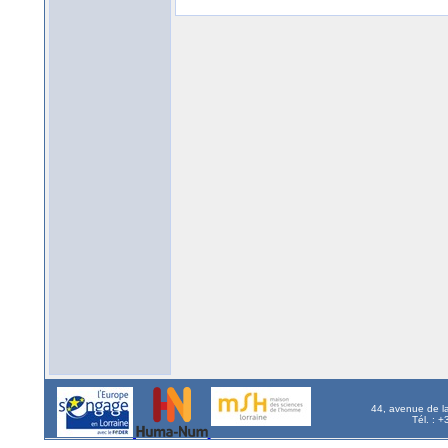
44, avenue de l
Tél. : 