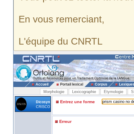
En vous remerciant,
L'équipe du CNRTL
Accueil
Portail lexical
Corpus
Lexique
Morphologie
Lexicographie
Etymologie
S
Entrez une forme
Dicosyn
CRISCO
Erreur