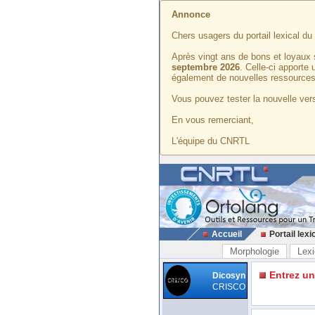
Annonce
Chers usagers du portail lexical d
Après vingt ans de bons et loyaux 
septembre 2026
. Celle-ci apporte
également de nouvelles ressources
Vous pouvez tester la nouvelle vers
En vous remerciant,
L'équipe du CNRTL
Accueil
Portail lexi
Morphologie
Lexi
Entrez u
Dicosyn
CRISCO