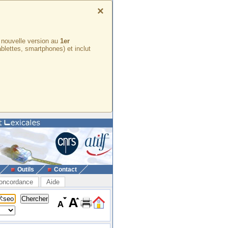
×
e nouvelle version au
1er
ablettes, smartphones) et inclut
Outils
Contact
oncordance
Aide