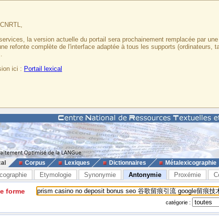
u CNRTL,
services, la version actuelle du portail sera prochainement remplacée par un
 une refonte complète de l'interface adaptée à tous les supports (ordinateurs, t
.
ion ici :
Portail lexical
cal
Corpus
Lexiques
Dictionnaires
Métalexicographie
cographie
Etymologie
Synonymie
Antonymie
Proxémie
C
ne forme
catégorie :