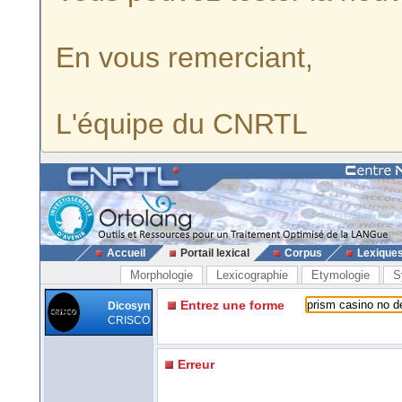
En vous remerciant,
L'équipe du CNRTL
Accueil
Portail lexical
Corpus
Lexique
Morphologie
Lexicographie
Etymologie
S
Entrez une forme
Dicosyn
CRISCO
Erreur