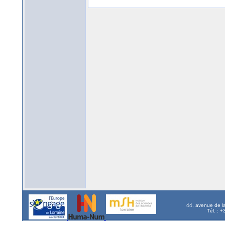
44, avenue de l
Tél. : 