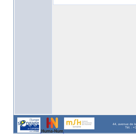
44, avenue de l
Tél. : 