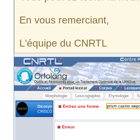
En vous remerciant,
L'équipe du CNRTL
Accueil
Portail lexical
Corpus
Lexique
Morphologie
Lexicographie
Etymologie
S
Entrez une forme
Dicosyn
CRISCO
Erreur