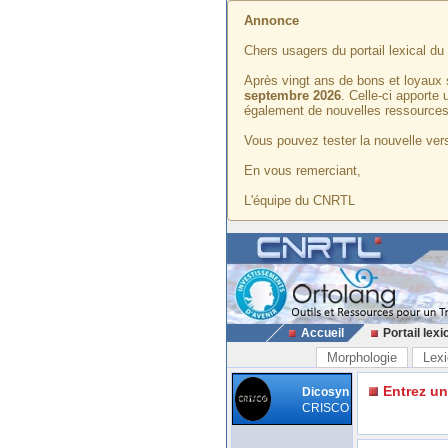
Annonce
Chers usagers du portail lexical d
Après vingt ans de bons et loyaux 
septembre 2026
. Celle-ci apporte
également de nouvelles ressources
Vous pouvez tester la nouvelle vers
En vous remerciant,
L'équipe du CNRTL
Accueil
Portail lexi
Morphologie
Lexi
Entrez u
Dicosyn
CRISCO