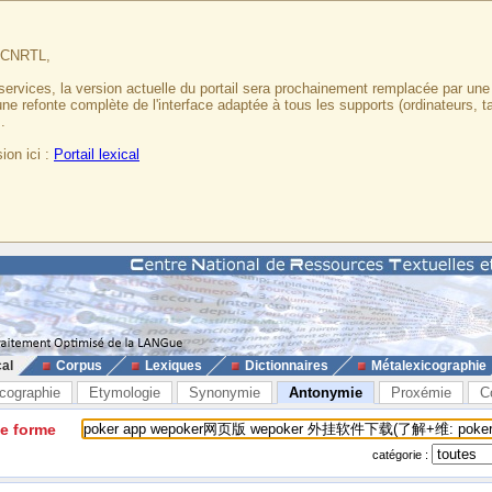
u CNRTL,
services, la version actuelle du portail sera prochainement remplacée par un
 une refonte complète de l'interface adaptée à tous les supports (ordinateurs, t
.
ion ici :
Portail lexical
cal
Corpus
Lexiques
Dictionnaires
Métalexicographie
cographie
Etymologie
Synonymie
Antonymie
Proxémie
C
ne forme
catégorie :