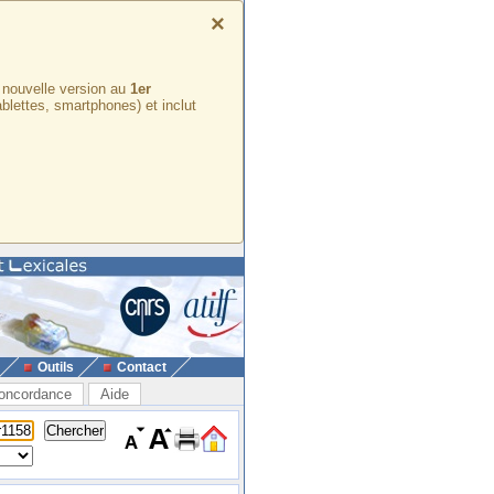
×
e nouvelle version au
1er
ablettes, smartphones) et inclut
Outils
Contact
oncordance
Aide