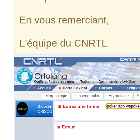
En vous remerciant,
L'équipe du CNRTL
Accueil
Portail lexical
Corpus
Lexique
Morphologie
Lexicographie
Etymologie
S
Entrez une forme
Dicosyn
CRISCO
Erreur