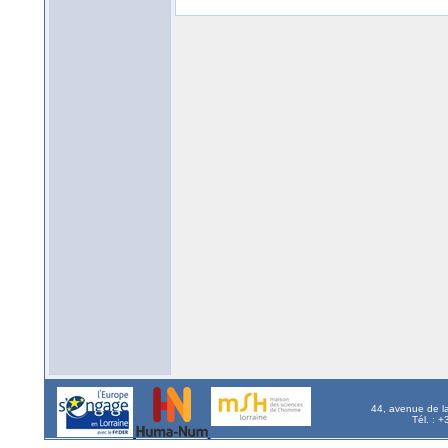
44, avenue de l
Tél. : 