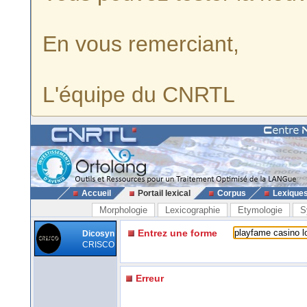
En vous remerciant,
L'équipe du CNRTL
Accueil
Portail lexical
Corpus
Lexique
Morphologie
Lexicographie
Etymologie
S
Entrez une forme
Dicosyn
CRISCO
Erreur