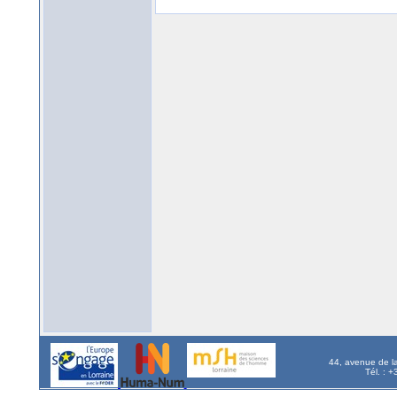
44, avenue de l
Tél. : 