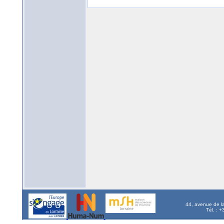
44, avenue de l
Tél. : 