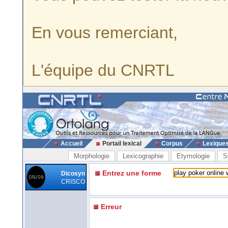
En vous remerciant,
L'équipe du CNRTL
Accueil
Portail lexical
Corpus
Lexique
Morphologie
Lexicographie
Etymologie
S
Entrez une forme
Dicosyn
CRISCO
Erreur