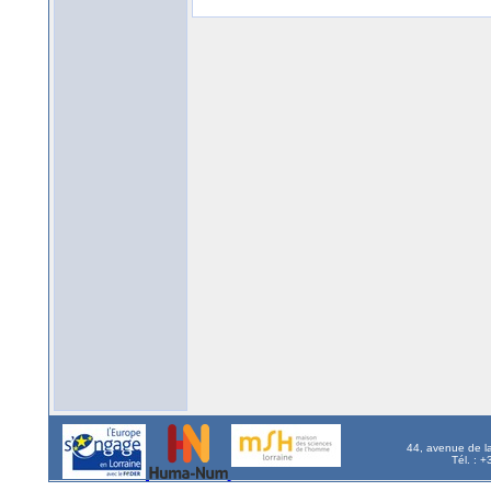
44, avenue de l
Tél. : 