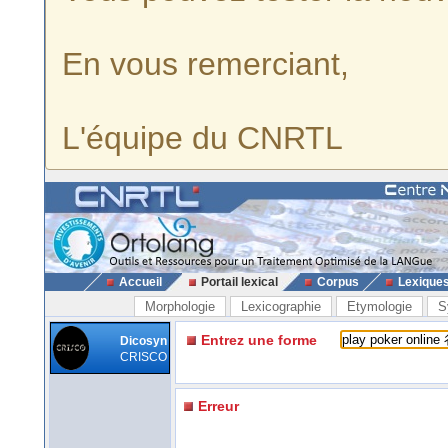
En vous remerciant,
L'équipe du CNRTL
Accueil
Portail lexical
Corpus
Lexique
Morphologie
Lexicographie
Etymologie
S
Entrez une forme
Dicosyn
CRISCO
Erreur