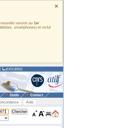
×
e nouvelle version au
1er
ablettes, smartphones) et inclut
Outils
Contact
oncordance
Aide