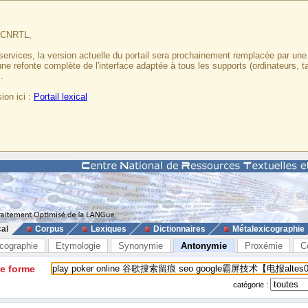
u CNRTL,
services, la version actuelle du portail sera prochainement remplacée par un
 une refonte complète de l'interface adaptée à tous les supports (ordinateurs, t
.
ion ici :
Portail lexical
cal
Corpus
Lexiques
Dictionnaires
Métalexicographie
cographie
Etymologie
Synonymie
Antonymie
Proxémie
C
ne forme
catégorie :