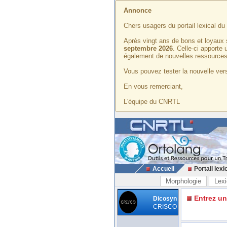
Annonce
Chers usagers du portail lexical d
Après vingt ans de bons et loyaux 
septembre 2026
. Celle-ci apporte
également de nouvelles ressources
Vous pouvez tester la nouvelle vers
En vous remerciant,
L'équipe du CNRTL
Accueil
Portail lexi
Morphologie
Lexi
Entrez u
Dicosyn
CRISCO