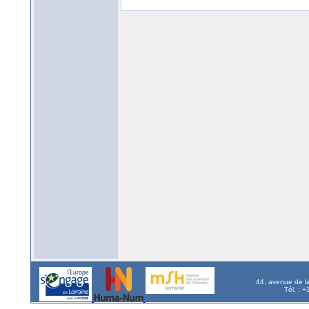
44, avenue de l
Tél. : 