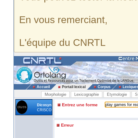
En vous remerciant,
L'équipe du CNRTL
Accueil
Portail lexical
Corpus
Lexique
Morphologie
Lexicographie
Etymologie
S
Entrez une forme
Dicosyn
CRISCO
Erreur