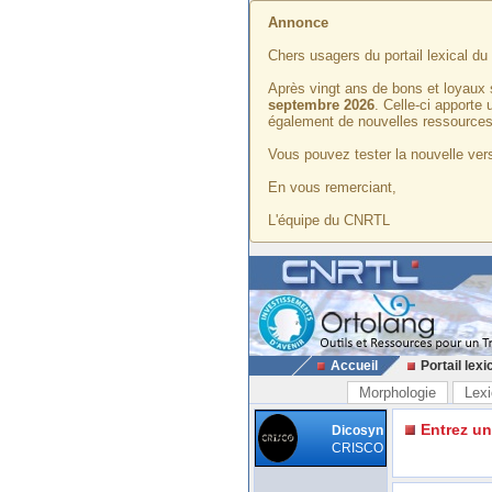
Annonce
Chers usagers du portail lexical d
Après vingt ans de bons et loyaux 
septembre 2026
. Celle-ci apporte
également de nouvelles ressources
Vous pouvez tester la nouvelle vers
En vous remerciant,
L'équipe du CNRTL
Accueil
Portail lexi
Morphologie
Lexi
Entrez u
Dicosyn
CRISCO