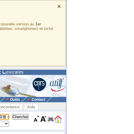
×
e nouvelle version au
1er
ablettes, smartphones) et inclut
Outils
Contact
oncordance
Aide