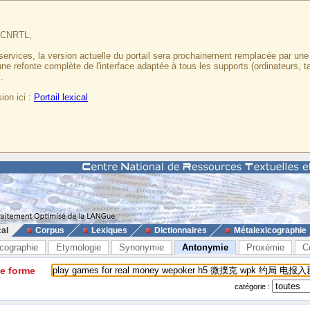
u CNRTL,
services, la version actuelle du portail sera prochainement remplacée par un
 une refonte complète de l'interface adaptée à tous les supports (ordinateurs, t
.
ion ici :
Portail lexical
cal
Corpus
Lexiques
Dictionnaires
Métalexicographie
cographie
Etymologie
Synonymie
Antonymie
Proxémie
C
ne forme
catégorie :